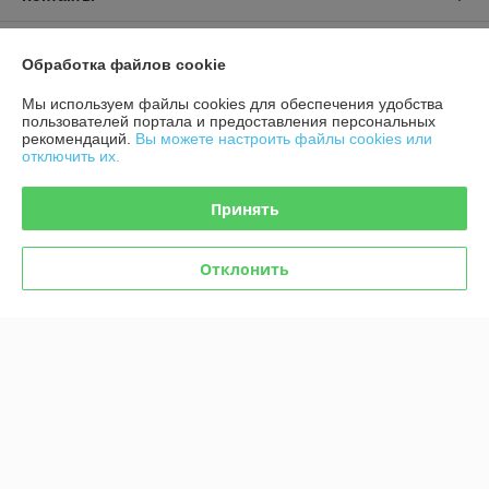
Доставка и оплата
Обработка файлов cookie
График работы
Мы используем файлы cookies для обеспечения удобства
пользователей портала и предоставления персональных
рекомендаций.
Вы можете настроить файлы cookies или
Полная версия сайта
отключить их.
Политика обработки cookies
Принять
Сайт создан на платформе Deal.by
Отклонить
Информация для покупателя
Индивидуальный предприниматель:
ИП Курс Александр
Владимирович
Город Речица ул. Танковая 33/2