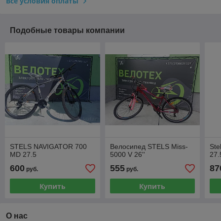
Все условия оплаты
Подобные товары компании
STELS NAVIGATOR 700
Велосипед STELS Miss-
Ste
MD 27.5
5000 V 26''
27.
600
555
87
руб.
руб.
Купить
Купить
О нас