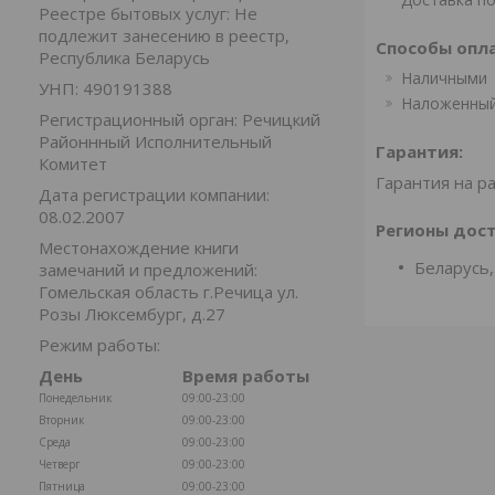
Реестре бытовых услуг: Не
подлежит занесению в реестр,
Способы опл
Республика Беларусь
Наличными
УНП: 490191388
Наложенный
Регистрационный орган: Речицкий
Районнный Исполнительный
Гарантия:
Комитет
Гарантия на р
Дата регистрации компании:
08.02.2007
Регионы дост
Местонахождение книги
Беларусь,
замечаний и предложений:
Гомельская область г.Речица ул.
Розы Люксембург, д.27
Режим работы:
День
Время работы
Понедельник
09:00-23:00
Вторник
09:00-23:00
Среда
09:00-23:00
Четверг
09:00-23:00
Пятница
09:00-23:00