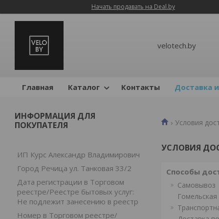
Начать продавать на Deal.by
velotech.by
Главная
Каталог
Контакты
Доставка и
ИНФОРМАЦИЯ ДЛЯ
Условия дос
ПОКУПАТЕЛЯ
УСЛОВИЯ ДО
ИП Курс Александр Владимирович
Город Речица ул. Танковая 33/2
Способы дос
Дата регистрации в Торговом
Самовывоз
реестре/Реестре бытовых услуг:
Гомельская 
Не подлежит занесению в реестр
Транспортн
Номер в Торговом реестре/
Доставка п